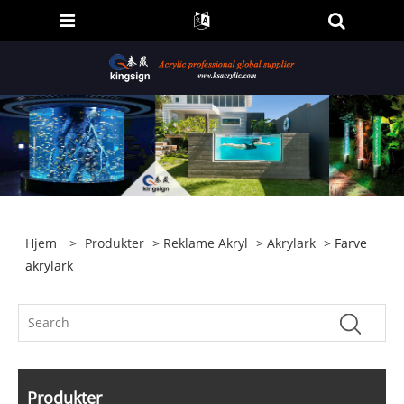
Hjem
>
Produkter
>
Reklame Akryl
>
Akrylark
> Farve
akrylark
Produkter