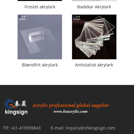
Frostet akrylark
Badekar Akrylark
Blændfrit akrylark
Antistatisk akrylark
Tlf:
+61-415999843
E-mail:
inquiry@shkingsign.com