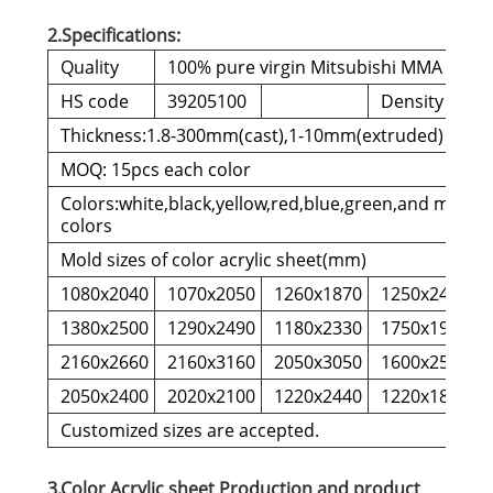
2.Specifications:
Quality
100% pure virgin Mitsubishi MMA
HS code
39205100
Density
Thickness:1.8-300mm(cast),1-10mm(extruded)
MOQ: 15pcs each color
Colors:white,black,yellow,red,blue,green,and many 
colors
Mold sizes of color acrylic sheet(mm)
1080x2040
1070x2050
1260x1870
1250x2470
1380x2500
1290x2490
1180x2330
1750x1950
2160x2660
2160x3160
2050x3050
1600x2560
2050x2400
2020x2100
1220x2440
1220x1830
Customized sizes are accepted.
3.Color Acrylic sheet Production and product