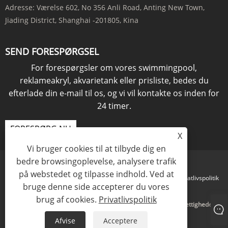
Adresse:
Værelse 602, No 356 Anli Road, Anting New Town,
Jiading District, Shanghai -201805, Kina
SEND FORESPØRGSEL
For forespørgsler om vores swimmingpool,
reklameakryl, akvarietank eller prisliste, bedes du
efterlade din e-mail til os, og vi vil kontakte os inden for
24 timer.
FORESPØRG NU
X
Vi bruger cookies til at tilbyde dig en
bedre browsingoplevelse, analysere trafik
på webstedet og tilpasse indhold. Ved at
Links
Sitemap
RSS
XML
Privatlivspolitik
bruge denne side accepterer du vores
brug af cookies.
Privatlivspolitik
Copyright © 2021 KINGSIGN INDUSTRY (KINA) LIMITED Alle rettigheder
forbeholdes
Afvise
Acceptere