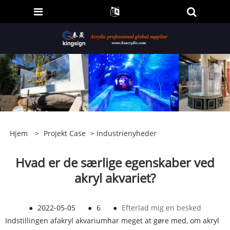
Hjem
>
Projekt Case
>
Industrienyheder
Hvad er de særlige egenskaber ved
akryl akvariet?
●
2022-05-05
●
6
●
Efterlad mig en besked
Indstillingen af
akryl akvarium
har meget at gøre med, om akryl