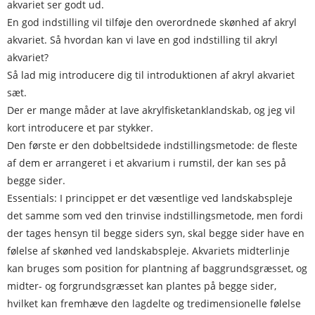
akvariet ser godt ud.
En god indstilling vil tilføje den overordnede skønhed af akryl
akvariet. Så hvordan kan vi lave en god indstilling til akryl
akvariet?
Så lad mig introducere dig til introduktionen af ​​akryl akvariet
sæt.
Der er mange måder at lave akrylfisketanklandskab, og jeg vil
kort introducere et par stykker.
Den første er den dobbeltsidede indstillingsmetode: de fleste
af dem er arrangeret i et akvarium i rumstil, der kan ses på
begge sider.
Essentials: I princippet er det væsentlige ved landskabspleje
det samme som ved den trinvise indstillingsmetode, men fordi
der tages hensyn til begge siders syn, skal begge sider have en
følelse af skønhed ved landskabspleje. Akvariets midterlinje
kan bruges som position for plantning af baggrundsgræsset, og
midter- og forgrundsgræsset kan plantes på begge sider,
hvilket kan fremhæve den lagdelte og tredimensionelle følelse