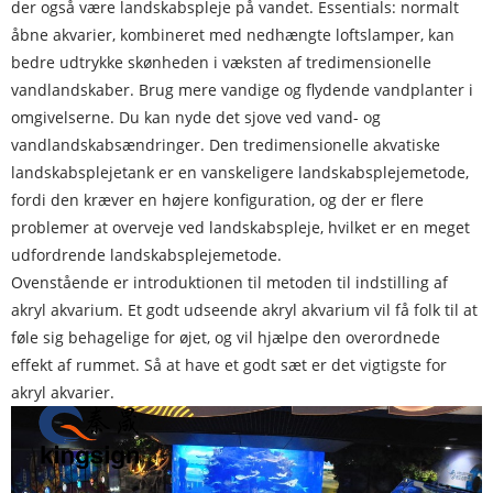
der også være landskabspleje på vandet. Essentials: normalt
åbne akvarier, kombineret med nedhængte loftslamper, kan
bedre udtrykke skønheden i væksten af ​​tredimensionelle
vandlandskaber. Brug mere vandige og flydende vandplanter i
omgivelserne. Du kan nyde det sjove ved vand- og
vandlandskabsændringer. Den tredimensionelle akvatiske
landskabsplejetank er en vanskeligere landskabsplejemetode,
fordi den kræver en højere konfiguration, og der er flere
problemer at overveje ved landskabspleje, hvilket er en meget
udfordrende landskabsplejemetode.
Ovenstående er introduktionen til metoden til indstilling af
akryl akvarium. Et godt udseende akryl akvarium vil få folk til at
føle sig behagelige for øjet, og vil hjælpe den overordnede
effekt af rummet. Så at have et godt sæt er det vigtigste for
akryl akvarier.