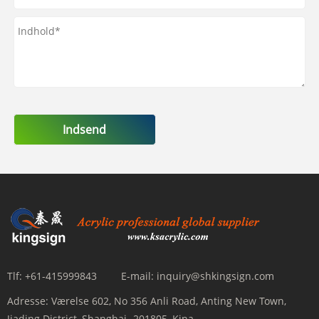
Indsend
Tlf:
+61-415999843
E-mail:
inquiry@shkingsign.com
Adresse:
Værelse 602, No 356 Anli Road, Anting New Town,
Jiading District, Shanghai -201805, Kina