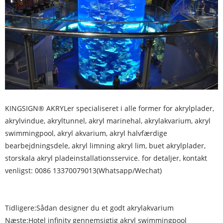
KINGSIGN® AKRYL
er specialiseret i alle former for akrylplader,
akrylvindue, akryltunnel, akryl marinehal, akrylakvarium, akryl
swimmingpool, akryl akvarium, akryl halvfærdige
bearbejdningsdele, akryl limning akryl lim, buet akrylplader,
storskala akryl pladeinstallationsservice. for detaljer, kontakt
venligst: 0086 13370079013(Whatsapp/Wechat)
Tidligere:
Sådan designer du et godt akrylakvarium
Næste:
Hotel infinity gennemsigtig akryl swimmingpool