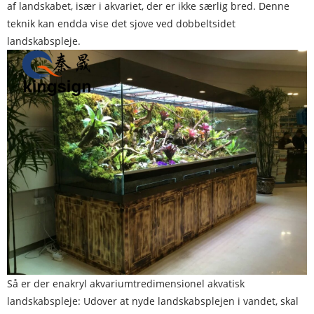
af landskabet, især i akvariet, der er ikke særlig bred. Denne
teknik kan endda vise det sjove ved dobbeltsidet
landskabspleje.
Så er der en
akryl akvarium
tredimensionel akvatisk
landskabspleje: Udover at nyde landskabsplejen i vandet, skal