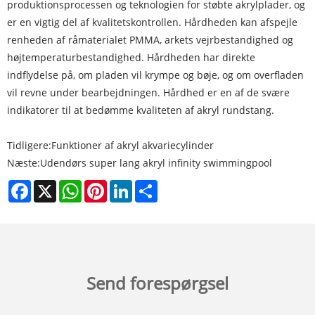
produktionsprocessen og teknologien for støbte akrylplader, og
er en vigtig del af kvalitetskontrollen. Hårdheden kan afspejle
renheden af ​​råmaterialet PMMA, arkets vejrbestandighed og
højtemperaturbestandighed. Hårdheden har direkte
indflydelse på, om pladen vil krympe og bøje, og om overfladen
vil revne under bearbejdningen. Hårdhed er en af ​​de svære
indikatorer til at bedømme kvaliteten af ​​akryl rundstang.
Tidligere:
Funktioner af akryl akvariecylinder
Næste:
Udendørs super lang akryl infinity swimmingpool
Facebook
X
WhatsApp
Pinterest
LinkedIn
Share
Send forespørgsel