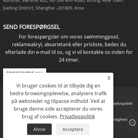
Adresse:
Værelse 602, No 356 Anli Road, Anting New Town,
Jiading District, Shanghai -201805, Kina
SEND FORESPØRGSEL
For forespørgsler om vores swimmingpool,
reklameakryl, akvarietank eller prisliste, bedes du
efterlade din e-mail til os, og vi vil kontakte os inden for
24 timer.
FORESPØRG NU
X
Vi bruger cookies til at tilbyde dig en
bedre browsingoplevelse, analysere trafik
på webstedet og tilpasse indhold. Ved at
Links
Sitemap
RSS
XML
Privatlivspolitik
bruge denne side accepterer du vores
brug af cookies.
Privatlivspolitik
Copyright © 2021 KINGSIGN INDUSTRY (KINA) LIMITED Alle rettigheder
forbeholdes
Afvise
Acceptere