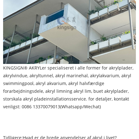
KINGSIGN® AKRYL
er specialiseret i alle former for akrylplader,
akrylvindue, akryltunnel, akryl marinehal, akrylakvarium, akryl
swimmingpool, akryl akvarium, akryl halvfærdige
forarbejdningsdele, akryl limning akryl lim, buet akrylplader,
storskala akryl pladeinstallationsservice. for detaljer, kontakt
venligst: 0086 13370079013(Whatsapp/Wechat)
Tidligere:
Hvad er de brede anvendelser af akryl i livet?