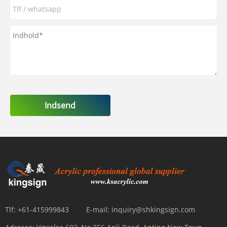
Indsend
Tlf:
+61-415999843
E-mail:
inquiry@shkingsign.com