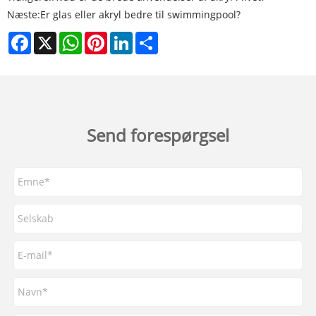
Næste:
Er glas eller akryl bedre til swimmingpool?
Facebook
X
WhatsApp
Pinterest
LinkedIn
Share
Send forespørgsel