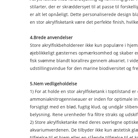
stilarter, der er skræddersyet til at passe til forske
er alt let opnåeligt. Dette personaliserede design b
en stor akrylfisketank være det perfekte finish, hvil
4.
Brede anvendelser
Store akrylfiskbeholdere
er ikke kun populære i hjem,
øjeblikkeligt gæsternes opmærksomhed og skaber en 
fisk svømme blandt korallrev gennem akvariet. I vid
udstillingsvindue for den marine biodiversitet og f
5.
Nem vedligeholdelse
1) For at holde en stor akrylfisketank i toptilstand 
ammoniaknitrogenniveauer er inden for optimale interva
forsigtigt med en blød, fugtig klud, og undgår slibe
belysning. Rene urenheder fra filtre straks og udski
2) Store akrylfisketanke med deres overlegne optiske
akvariumverdenen. De tilbyder ikke kun æstetisk glæ
tilføjelse til et hjem eller en slående tilføjelse til