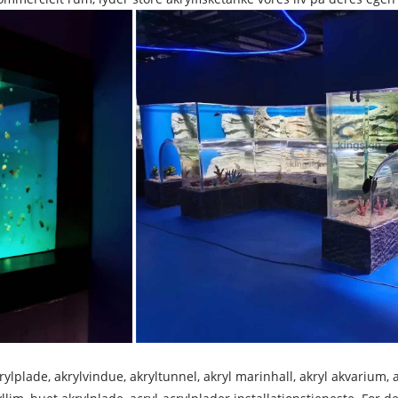
akrylplade, akrylvindue, akryltunnel, akryl marinhall, akryl akvarium,