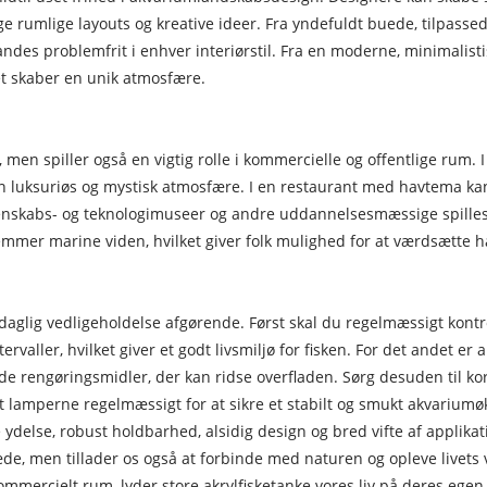
llige rumlige layouts og kreative ideer. Fra yndefuldt buede, tilpasse
landes problemfrit i enhver interiørstil. Fra en moderne, minimalist
ket skaber en unik atmosfære.
 men spiller også en vigtig rolle i kommercielle og offentlige rum. 
luksuriøs og mystisk atmosfære. I en restaurant med havtema kan
enskabs- og teknologimuseer og andre uddannelsesmæssige spillested
remmer marine viden, hvilket giver folk mulighed for at værdsætte 
er daglig vedligeholdelse afgørende. Først skal du regelmæssigt kont
ller, hvilket giver et godt livsmiljø for fisken. For det andet er akr
nde rengøringsmidler, der kan ridse overfladen. Sørg desuden til kor
ft lamperne regelmæssigt for at sikre et stabilt og smukt akvarium
 ydelse, robust holdbarhed, alsidig design og bred vifte af applikat
de, men tillader os også at forbinde med naturen og opleve livets
 et kommercielt rum, lyder store akrylfisketanke vores liv på deres eg