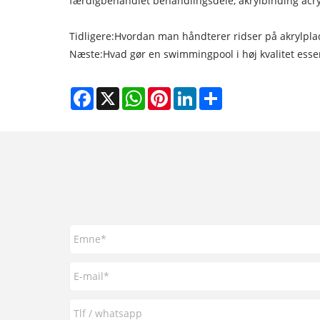
færdigbehandlet behandlingsdele, akrylbinding acryl
Tidligere:
Hvordan man håndterer ridser på akrylpl
Næste:
Hvad gør en swimmingpool i høj kvalitet ess
Facebook
X
WhatsApp
Pinterest
LinkedIn
Share