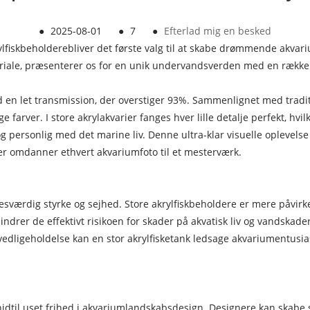
●
2025-08-01
●
7
●
Efterlad mig en besked
ylfiskbeholdere
bliver det første valg til at skabe drømmende akv
teriale, præsenterer os for en unik undervandsverden med en række 
en let transmission, der overstiger 93%. Sammenlignet med traditio
e farver. I store akrylakvarier fanges hver lille detalje perfekt, hv
 personlig med det marine liv. Denne ultra-klar visuelle oplevelse 
er omdanner ethvert akvariumfoto til et mesterværk.
sesværdig styrke og sejhed. Store akrylfiskbeholdere er mere påvir
ndrer de effektivt risikoen for skader på akvatisk liv og vandskade
dligeholdelse kan en stor akrylfisketank ledsage akvariumentusiast
idtil uset frihed i akvariumlandskabsdesign. Designere kan skabe s