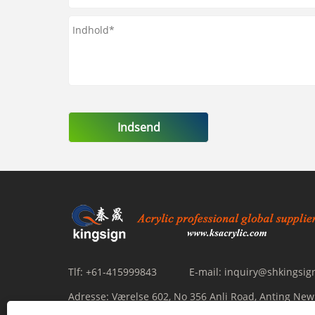
Indsend
Tlf:
+61-415999843
E-mail:
inquiry@shkingsig
Adresse:
Værelse 602, No 356 Anli Road, Anting New T
Shanghai -201805, Kina