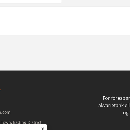
For forespø
akvarietank ell
n.com
og 
own, Jiading District,
X