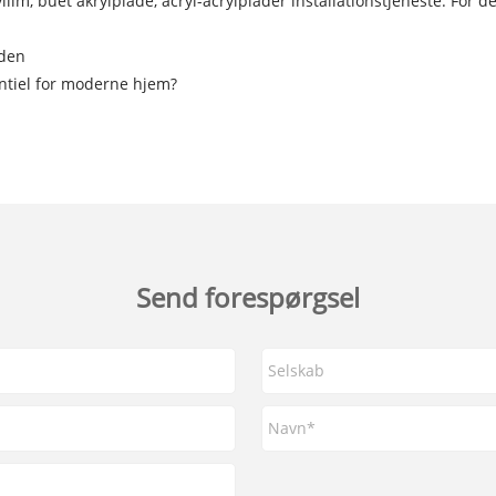
lim, buet akrylplade, acryl-acrylplader installationstjeneste. For 
aden
entiel for moderne hjem?
Send forespørgsel