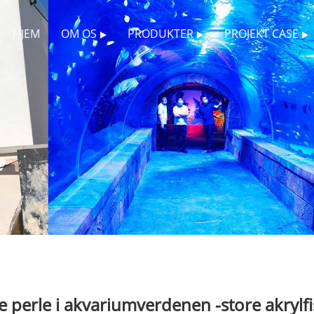
HJEM
OM OS
PRODUKTER
PROJEKT CASE
e perle i akvariumverdenen -store akrylf