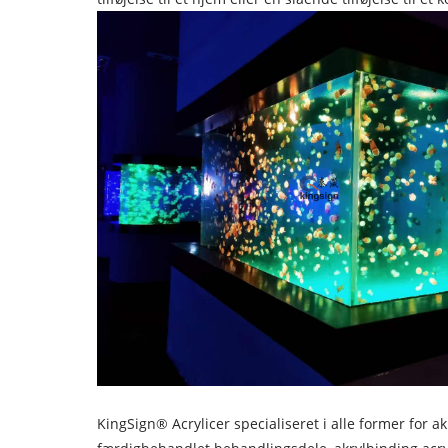
KingSign® Acrylic
er specialiseret i alle former for 