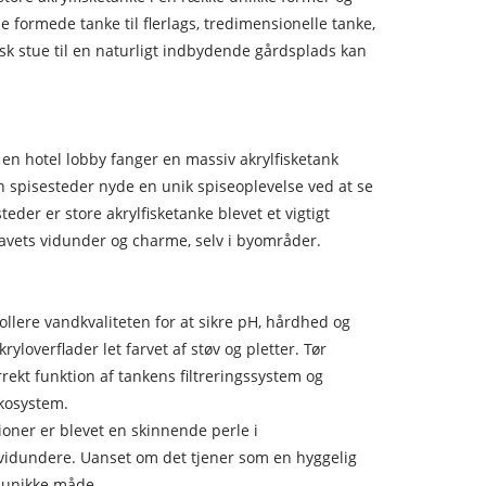
de formede tanke til flerlags, tredimensionelle tanke,
isk stue til en naturligt indbydende gårdsplads kan
I en hotel lobby fanger en massiv akrylfisketank
 spisesteder nyde en unik spiseoplevelse ved at se
er er store akrylfisketanke blevet et vigtigt
havets vidunder og charme, selv i byområder.
rollere vandkvaliteten for at sikre pH, hårdhed og
yloverflader let farvet af støv og pletter. Tør
rekt funktion af tankens filtreringssystem og
økosystem.
ioner er blevet en skinnende perle i
 vidundere. Uanset om det tjener som en hyggelig
en unikke måde.