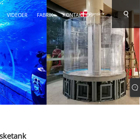
Dansk
VIDEOER
FABRIK
KONTAKT OS
isketank