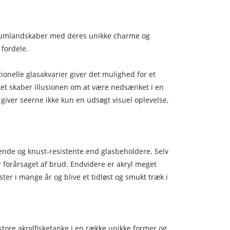
ariumlandskaber med deres unikke charme og
fordele.
nelle glasakvarier giver det mulighed for et
ilket skaber illusionen om at være nedsænket i en
giver seerne ikke kun en udsøgt visuel oplevelse,
kende og knust-resistente end glasbeholdere. Selv
r forårsaget af brud. Endvidere er akryl meget
er i mange år og blive et tidløst og smukt træk i
tore akrylfisketanke i en række unikke former og