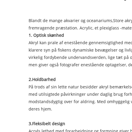
Blandt de mange akvarier og oceanariums,
Store akr
fremragende præstation. Acrylic, et plexiglass -ma
1.
Optisk skønhed
Akryl kan prale af enestående gennemsigtighed med 
klarere syn på fiskens dynamiske bevægelser og livlig
virkelig fordybende undervandsverden, lige tæt på og
men giver også fotografer enestående optagelser, d
2.
Holdbarhed
På trods af sin lette natur besidder akryl bemærkel
med utilsigtede påvirkninger under daglig brug forhi
modstandsdygtig over for aldring. Med omhyggelig ve
deres hjem.
3.
Fleksibelt design
Acryls lethed med forarbejdning og formning giver h