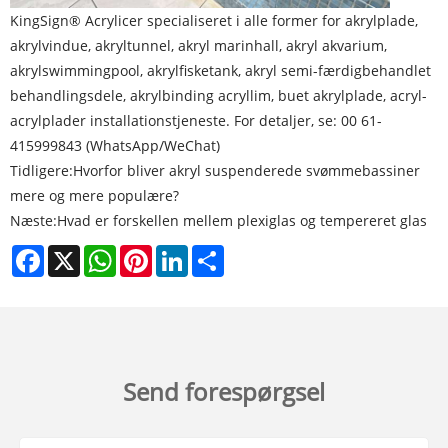
KingSign® Acrylic
er specialiseret i alle former for akrylplade,
akrylvindue, akryltunnel, akryl marinhall, akryl akvarium,
akrylswimmingpool, akrylfisketank, akryl semi-færdigbehandlet
behandlingsdele, akrylbinding acryllim, buet akrylplade, acryl-
acrylplader installationstjeneste. For detaljer, se: 00 61-
415999843 (WhatsApp/WeChat)
Tidligere:
Hvorfor bliver akryl suspenderede svømmebassiner
mere og mere populære?
Næste:
Hvad er forskellen mellem plexiglas og tempereret glas
Facebook
X
WhatsApp
Pinterest
LinkedIn
Share
Send forespørgsel