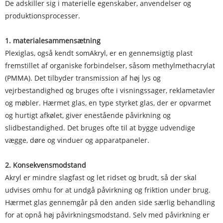
De adskiller sig i materielle egenskaber, anvendelser og
produktionsprocesser.
1. materialesammensætning
Plexiglas, også kendt som
Akryl
, er en gennemsigtig plast
fremstillet af organiske forbindelser, såsom methylmethacrylat
(PMMA). Det tilbyder transmission af høj lys og
vejrbestandighed og bruges ofte i visningssager, reklametavler
og møbler. Hærmet glas, en type styrket glas, der er opvarmet
og hurtigt afkølet, giver enestående påvirkning og
slidbestandighed. Det bruges ofte til at bygge udvendige
vægge, døre og vinduer og apparatpaneler.
2. Konsekvensmodstand
Akryl er mindre slagfast og let ridset og brudt, så der skal
udvises omhu for at undgå påvirkning og friktion under brug.
Hærmet glas gennemgår på den anden side særlig behandling
for at opnå høj påvirkningsmodstand. Selv med påvirkning er