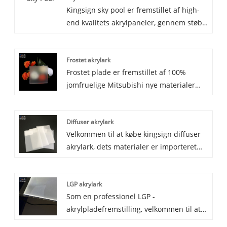
Kingsign sky pool er fremstillet af high-
end kvalitets akrylpaneler, gennem støbt
blokproduktion, vinduet er UV-bestandigt
og med gennemsigtighed nå op til 93%,
Frostet akrylark
kan se jorden og omgivende scener
Frostet plade er fremstillet af 100%
tydeligt. Vi garanterer 30 år for ikke at
jomfruelige Mitsubishi nye materialer
gulne for vores sky pool.
under støbningsproduktion og
færdiggjort den enkelt overflade frostede
Diffuser akrylark
akrylplade og dobbeltsider frostet
Velkommen til at købe kingsign diffuser
akrylplade. Frostet akrylplade bruges
akrylark, dets materialer er importeret
hovedsageligt til display, belysning,
optisk PMMA. Spreder akrylplade med UV
dekoration.
-resistent, fremragende jævn belysning,
LGP akrylark
ingen let gulning, med god vejrbestandig
Som en professionel LGP -
funktion.
akrylpladefremstilling, velkommen til at
købe lysguide -panel (LGP) akrylpaneler,