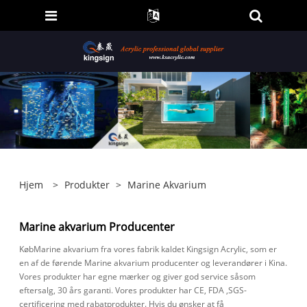
Hjem
>
Produkter
>
Marine Akvarium
Marine akvarium Producenter
KøbMarine akvarium fra vores fabrik kaldet Kingsign Acrylic, som er
en af ​​de førende Marine akvarium producenter og leverandører i Kina.
Vores produkter har egne mærker og giver god service såsom
eftersalg, 30 års garanti. Vores produkter har CE, FDA ,SGS-
certificering med rabatprodukter. Hvis du ønsker at få