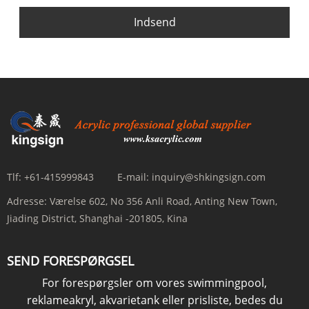
Indsend
Tlf:
+61-415999843
E-mail:
inquiry@shkingsign.com
Adresse:
Værelse 602, No 356 Anli Road, Anting New Town,
Jiading District, Shanghai -201805, Kina
SEND FORESPØRGSEL
For forespørgsler om vores swimmingpool,
reklameakryl, akvarietank eller prisliste, bedes du