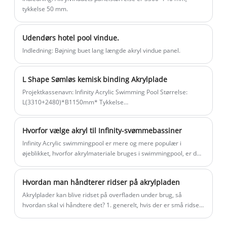
en specialfremstillet jernform til støbning
tykkelse 50 mm.
ved høj temperatur. Uanset enhver
størrelse, radian og tykkelse kan vi
Udendørs hotel pool vindue.
tilpasse produktion, teste og analysere
Indledning: Bøjning buet lang længde akryl vindue panel.
gennem finite element analyse software
og give kunderne den mest pålidelige og
L Shape Sømløs kemisk binding Akrylplade
sikre tykkelsesanbefalingsrapport.
Projektkassenavn: Infinity Acrylic Swimming Pool Størrelse:
Kingsign fremstilling kaldes også smart
L(3310+2480)*B1150mm* Tykkelse
fremstilling.
100mmL(4000+3000)*B850mm* Tykkelse
100mmProjektkassetid:2023.3.4Land: USAIntroduktion:
Hvorfor vælge akryl til Infinity-svømmebassiner
Kingsign®-vindueslængde akryl10mm
Infinity Acrylic swimmingpool er mere og mere populær i
øjeblikket, hvorfor akrylmateriale bruges i swimmingpool, er der
nogle fordele som følgende, Akryl svømmebassiner har langsom
varmeoverførsel, god isolering og ingen "kold" følelse, når de
Hvordan man håndterer ridser på akrylpladen
kommer i kontakt med kropsoverfladen. Sammenlignet med
svømmebassiner i støbejern eller stål har de en mere varm og
Akrylplader kan blive ridset på overfladen under brug, så
blød følelse. Selvom det også er en type glas, er akryl ikke så
hvordan skal vi håndtere det? 1. generelt, hvis der er små ridser
"skrøbeligt" som glas, og dets modstandsdygtighed er 200
på overfladen, kan du bruge ruskind med en lille tandpasta til at
gange stærkere end almindeligt glas, går næsten aldrig i stykker.
tørre den. Du behøver kun at tørre det et par gange for at