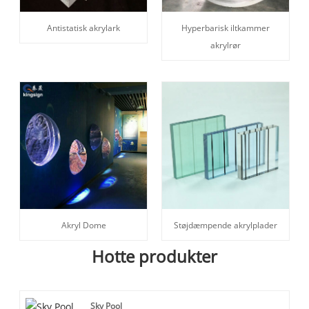
Antistatisk akrylark
Hyperbarisk iltkammer
akrylrør
Akryl Dome
Støjdæmpende akrylplader
Hotte produkter
Sky Pool