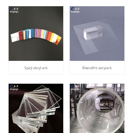
Spejl akryl ark
Blændfrit akrylark