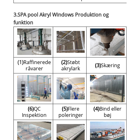
3.SPA pool Akryl Windows Produktion og
funktion
(1)
Raffinerede
(2)
Støbt
(3)
Skæring
råvarer
akrylark
(6)
QC
(5)
Flere
(4)
Bind eller
Inspektion
poleringer
bøj