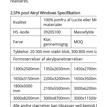
realiseres.
2.SPA pool Akryl Windows Specifikation
100% jomfru af Lucite eller Mitsub
Kvalitet
materialer
HS -kode
39205100
Massefylde
Klar,
Farve
MOQ
gennemsigtig
Tykkelse: 20-300 mm støbt blok, 300-800 mm laminer
Formstørrelser af akrylpanelstørrelser:
1300x2500mm
1350x2650mm
1450x2700mm
1650x3150mm
2200x3200mm
1650x3500mm
1800x5000
2100x5500mm
3000x6200mm
mm
3000x8200mm
3000x8700mm
3000x11500mm
Alle andre størrelser kan tilpasses ved kemisk bindi