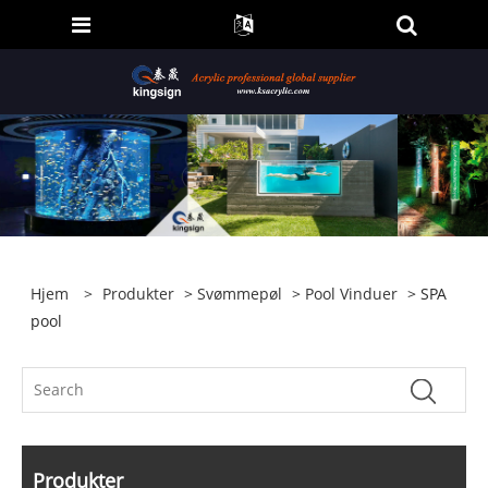
Hjem
>
Produkter
>
Svømmepøl
>
Pool Vinduer
> SPA
pool
Produkter