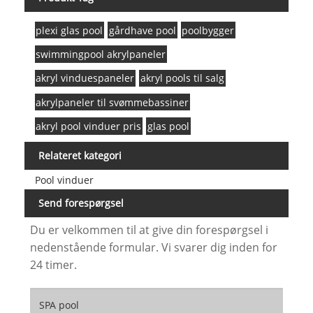
plexi glas pool
gårdhave pool
poolbygger
swimmingpool akrylpaneler
akryl vinduespaneler
akryl pools til salg
akrylpaneler til svømmebassiner
akryl pool vinduer pris
glas pool
Relateret kategori
Pool vinduer
Send forespørgsel
Du er velkommen til at give din forespørgsel i
nedenstående formular. Vi svarer dig inden for
24 timer.