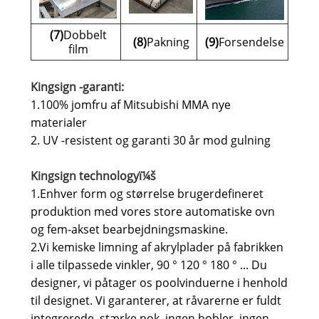
(7)
Dobbelt
(8)
Pakning
(9)
Forsendelse
film
Kingsign -garanti:
1.100% jomfru af Mitsubishi MMA nye
materialer
2. UV -resistent og garanti 30 år mod gulning
Kingsign technologyï¼š
1.Enhver form og størrelse brugerdefineret
produktion med vores store automatiske ovn
og fem-akset bearbejdningsmaskine.
2.Vi kemiske limning af akrylplader på fabrikken
i alle tilpassede vinkler, 90 ° 120 ° 180 ° ... Du
designer, vi påtager os poolvinduerne i henhold
til designet. Vi garanterer, at råvarerne er fuldt
integrerede, stærke nok, ingen bobler, ingen