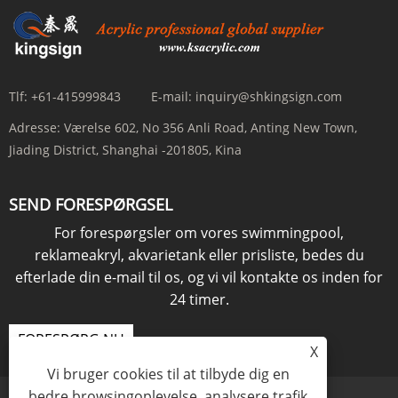
Tlf:
+61-415999843
E-mail:
inquiry@shkingsign.com
Adresse:
Værelse 602, No 356 Anli Road, Anting New Town,
Jiading District, Shanghai -201805, Kina
SEND FORESPØRGSEL
For forespørgsler om vores swimmingpool,
reklameakryl, akvarietank eller prisliste, bedes du
efterlade din e-mail til os, og vi vil kontakte os inden for
24 timer.
FORESPØRG NU
X
Vi bruger cookies til at tilbyde dig en
bedre browsingoplevelse, analysere trafik