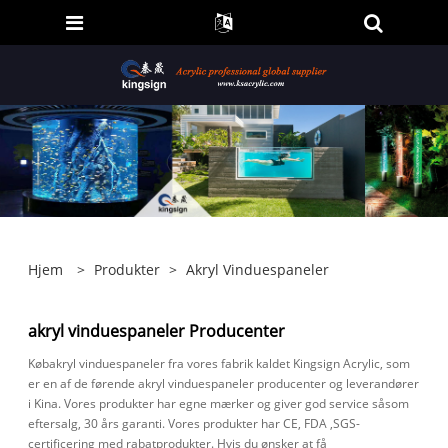
Hjem
>
Produkter
>
Akryl Vinduespaneler
akryl vinduespaneler Producenter
Købakryl vinduespaneler fra vores fabrik kaldet Kingsign Acrylic, som
er en af ​​de førende akryl vinduespaneler producenter og leverandører
i Kina. Vores produkter har egne mærker og giver god service såsom
eftersalg, 30 års garanti. Vores produkter har CE, FDA ,SGS-
certificering med rabatprodukter. Hvis du ønsker at få