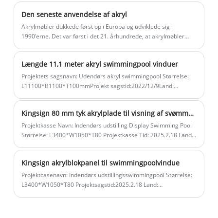
ved høj temperatur. Uanset enhver
Transportanvendelse: tog, biler og andre køretøjers døre og
sikre tykkelsesanbefalingsrapport.
Den seneste anvendelse af akryl
vinduer , osv. Medicinsk brug: babykuvøser, forskellige
størrelse, radian og tykkelse kan vi
Kingsign fremstilling kaldes også smart
kirurgiske medicinske apparater Civile forsyninger:
Akrylmøbler dukkede først op i Europa og udviklede sig i
tilpasse produktion, teste og analysere
fremstilling.
badeværelsesfaciliteter, kunsthåndværk, kosmetik, beslag,
1990'erne. Det var først i det 21. århundrede, at akrylmøbler
gennem finite element analyse software
akvarier mv.
opnåede en markant udvikling. I eksklusive hoteller og villaer
og give kunderne den mest pålidelige og
kan du se akrylmøbler inden for boligindretning.
Længde 11,1 meter akryl swimmingpool vinduer
sikre tykkelsesanbefalingsrapport.
Projektets sagsnavn: Udendørs akryl swimmingpool Størrelse:
Kingsign fremstilling kaldes også smart
L11100*B1100*T100mmProjekt sagstid:2022/12/9Land:
fremstilling.
UAEIntroduktion: Kingsign® længde 11100mm akryl poolvindue
Kingsign 80 mm tyk akrylplade til visning af svømmeturvindue
Projektkasse Navn: Indendørs udstilling Display Swimming Pool
Størrelse: L3400*W1050*T80 Projektkasse Tid: 2025.2.18 Land:
UK Introduktion: KingSign® 80mm akrylpanel til vindue med
swimmingpool
Kingsign akrylblokpanel til swimmingpoolvindue
Projektcasenavn: Indendørs udstillingsswimmingpool Størrelse:
L3400*W1050*T80 Projektsagstid:2025.2.18 Land:
Storbritannien Introduktion: Kingsign® 80 mm akrylpanel til
swimmingpoolvindue