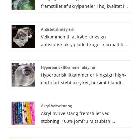
fremstillet af akrylpaneler i høj kvalitet i
Kina, gennem produktion af støbt blok er
poolvinduet UV -resistent og når
Antistatisk akrylark
gennemsigtigheden meget op på 93%. Vi
Velkommen til at købe kingsign
garanterer 30 år for ikke at gulne for
antistatisk akrylplade bruges normalt til
vores infinity pool.
støvfri skillevægge, mikroelektronik og
halvledere. Antistatisk akrylplade har
Hyperbarisk iltkammer akrylrør
106-108â „¦ overflademodstand, og lang
Hyperbarisk iltkammer er Kingsign high-
tid antistatisk, brandhæmmende og god
end klart støbt akrylrør, berømt blandt
lysoverførsel.
verden på grund af 92%
gennemsigtighed og blank, solid
Akryl hvirvelstang
overflade uden sorte prikker, bobler,
Akryl hvirvelstang fremstillet ved
urenheder.Vi har produceret og
støbning, 100% jomfru Mitsubishi
eksporteret 90 mm tykkelse akrylrør og
råmateriale. Tilpasset forskellige hvirvler
mange 20-40 mm tykkelse akrylrør til
og tilpassede mønstre. Det har god
medicinsk hyperbar iltkammer, opnå et