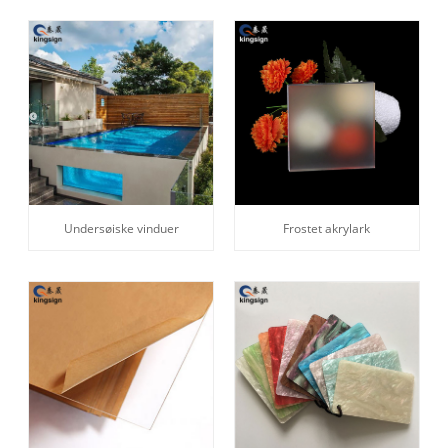
Undersøiske vinduer
Frostet akrylark