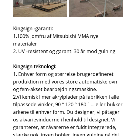
Kingsign -garanti:
1.100% jomfru af Mitsubishi MMA nye
materialer
2. UV -resistent og garanti 30 år mod gulning
Kingsign teknologi
:
1. Enhver form og størrelse brugerdefineret
produktion med vores store automatiske ovn
og fem-akset bearbejdningsmaskine.
2.Vi kemisk limer akrylplader på fabrikken i alle
tilpassede vinkler, 90 ° 120 ° 180 ° ... eller bukker
arkene til enhver form. Du designer, vi påtager
os akvarievinduerne i henhold til designet. Vi
garanterer, at råvarerne er fuldt integrerede,
stærke nok, ingen bobler, ingen gulning på det