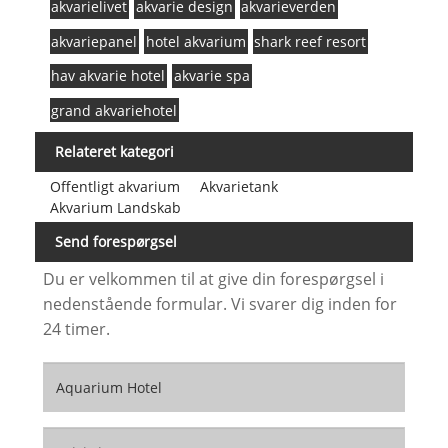
akvarielivet
akvarie design
akvarieverden
akvariepanel
hotel akvarium
shark reef resort
hav akvarie hotel
akvarie spa
grand akvariehotel
Relateret kategori
Offentligt akvarium
Akvarietank
Akvarium Landskab
Send forespørgsel
Du er velkommen til at give din forespørgsel i
nedenstående formular. Vi svarer dig inden for
24 timer.