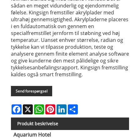
sådan en meget vidunderlig og ejendommelig
følelse. Kingsign fremstiller akrylplader med
ultrahøj gennemsigtighed. Akrylpladerne placeres
i en fuldautomatisk ovn gennem en
specialfremstillet jernform til støbning ved høj
temperatur. Uanset enhver størrelse, radian og
tykkelse kan vi tilpasse produktion, teste og
analysere gennem finite element analyse software
og give kunderne den mest pålidelige og sikre
tykkelsesanbefalingsrapport. Kingsign fremstilling
kaldes også smart fremstilling.
Send forespørgsel
Facebook
X
WhatsApp
Pinterest
LinkedIn
Share
Produkt beskrivelse
Aquarium Hotel