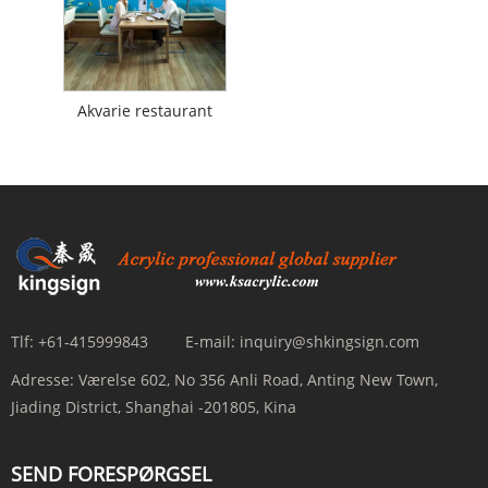
Akvarie restaurant
Tlf:
+61-415999843
E-mail:
inquiry@shkingsign.com
Adresse:
Værelse 602, No 356 Anli Road, Anting New Town,
Jiading District, Shanghai -201805, Kina
SEND FORESPØRGSEL