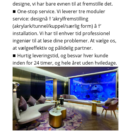
designe, vi har bare evnen til at fremstille det.
One-stop service. Vi leverer tre moduler
■
service: designâ † ’akrylfremstilling
(akrylark/tunnel/kuppel/særlig form) â †’
installation. Vi har til enhver tid professionel
ingeniør til at løse dine problemer. At vælge os,
at vælge
effektiv og pålidelig partner.
Hurtig leveringstid, og besvar hver kunde
■
inden for 24 timer, og hele året uden hviledage.