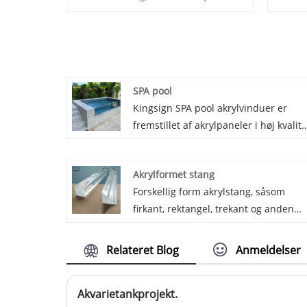
SPA pool
Kingsign SPA pool akrylvinduer er
fremstillet af akrylpaneler i høj kvalite
i Kina, gennem produktion af støbte
blokke og kemisk bindingsproces er
Akrylformet stang
vinduet UV -resistent og når
Forskellig form akrylstang, såsom
gennemsigtigheden op til 93%. Vi
firkant, rektangel, trekant og anden
garanterer 30 år for ikke at gulne for
tilpasset form. Krystalklart udseende,
vores SPA pool akrylvinduer.
ingen urenheder, sorte prikker, ridser
Relateret Blog
Anmeldelser
bobler. På grund af dets forskellige
former er det meget udbredt i
Akvarietankprojekt.
arkitektonisk dekoration, lamper,