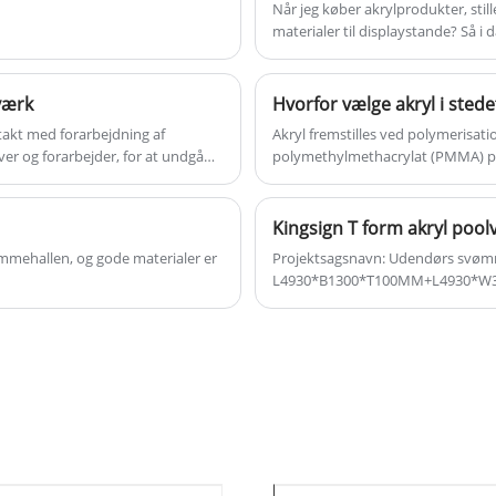
Når jeg køber akrylprodukter, still
materialer til displaystande? Så i d
være opmærksom på, når du vælge
værk
Hvorfor vælge akryl i sted
takt med forarbejdning af
Akryl fremstilles ved polymerisa
aver og forarbejder, for at undgå
polymethylmethacrylat (PMMA) plad
d nu KINGSIGN Acrylic forklare
som "Plastic Queen" og "Plastic C
det bedste valg for transparente
Kingsign T form akryl pool
ømmehallen, og gode materialer er
Projektsagsnavn: Udendørs svømmebass
L4930*B1300*T100MM+L4930*W300*T50MM Projektsagstid:202
Introduktion: Kingsign® kemisk bi