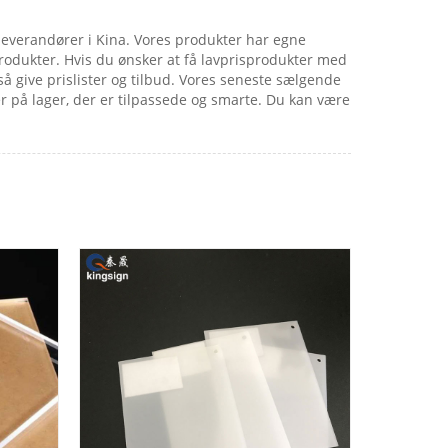
g leverandører i Kina. Vores produkter har egne
produkter. Hvis du ønsker at få lavprisprodukter med
å give prislister og tilbud. Vores seneste sælgende
er på lager, der er tilpassede og smarte. Du kan være