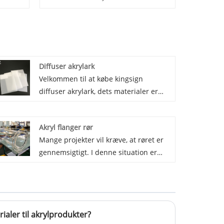
Diffuser akrylark
Velkommen til at købe kingsign
diffuser akrylark, dets materialer er
importeret optisk PMMA. Spreder
akrylplade med UV -resistent,
Akryl flanger rør
fremragende jævn belysning, ingen let
Mange projekter vil kræve, at røret er
gulning, med god vejrbestandig
gennemsigtigt. I denne situation er
funktion.
akryl let at leve op til projektets krav.
Akryl er fleksibel fremstilling i former,
størrelser, tykkelse, mængde,
leveringstid. Kingsign har eksporteret
aler til akrylprodukter?
mange tilpassede akrylprodukter,