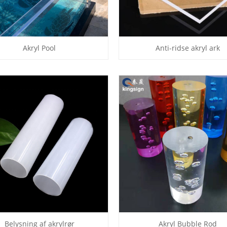
Akryl Pool
Anti-ridse akryl ark
Belysning af akrylrør
Akryl Bubble Rod