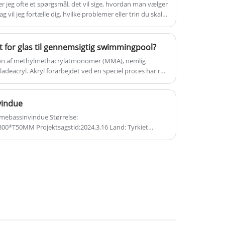
såsom akrylflangerør, OEM
er jeg ofte et spørgsmål, det vil sige, hvordan man vælger
ag vil jeg fortælle dig, hvilke problemer eller trin du skal
akrylprodukter i henhold til kundens
r materialer.
designtegning.
et for glas til gennemsigtig swimmingpool?
tion af methylmethacrylatmonomer (MMA), nemlig
eacryl. Akryl forarbejdet ved en speciel proces har ry
rystal", Akryls fysiske egenskaber bestemmer basen som
 swimmingpoolmaterialer.
vindue
invindue Størrelse:
4.3.16 Land: Tyrkiet
nder en stang på toppen af ​​akryl-poolvinduespladen