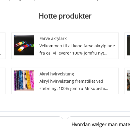
Hotte produkter
Farve akrylark
Velkommen til at købe farve akrylplade
t
fra os. Vi leverer 100% jomfru nyt
Mitsubishi MMA farve akrylark, med
solid og blank overflade, fremragende
Akryl hvirvelstang
skære- og termoformende ydeevne,
Akryl hvirvelstang fremstillet ved
hvilket gør vores farve akrylark meget
støbning, 100% jomfru Mitsubishi
udbredt til reklameskilte og mange
råmateriale. Tilpasset forskellige
andre felter. I akrylfarverne har vi
,
hvirvler og tilpassede mønstre. Det har
mere end 60 slags farver til dit valg.
god forarbejdningsevne til dekoration
og kunsthåndværk.
Hvordan vælger man materi