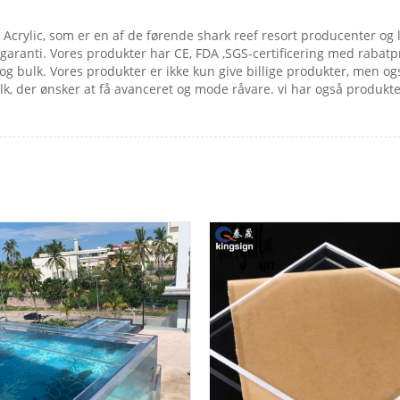
 Acrylic, som er en af ​​de førende shark reef resort producenter o
 garanti. Vores produkter har CE, FDA ,SGS-certificering med rabat
 bulk. Vores produkter er ikke kun give billige produkter, men ogs
lk, der ønsker at få avanceret og mode råvare. vi har også produkt