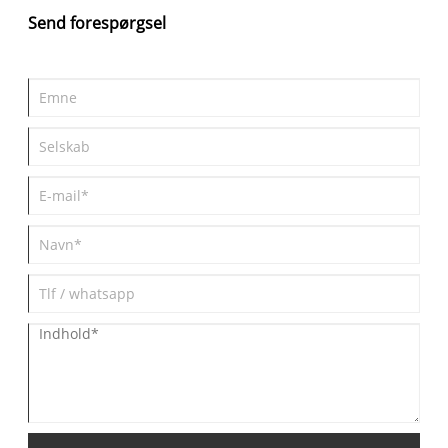
sandpapir og tilsæt vand for at udjævne det ridset område og
Send forespørgsel
det omkringliggende område. 2） Skyl med vand, tør derefter
med ruskind dyppet i tandpasta. 3) Hvis ridsen stadig er der, kan
det være, at sandpapiret ikke er poleret nok og skal betjenes
igen. 3. Det skal bemærkes, at overfladen bliver tåget efter
slibning med vandsandpapir, som kan gendannes til lysstyrke
ved at tørre med tandpasta.