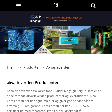
Hjem
>
Produkter
>
Akvarieverden
akvarieverden Producenter
Købakvarieverden fra vores fabrik kaldet Kingsign Acrylic, som er en
af ​​de førende akvarieverden producenter og leverandører i Kina.
Vores produkter har egne mærker og giver god service såsom
eftersalg, 30 års garanti. Vores produkter har CE, FDA ,SGS-
certificering med rabatprodukter. Hvis du ønsker at få