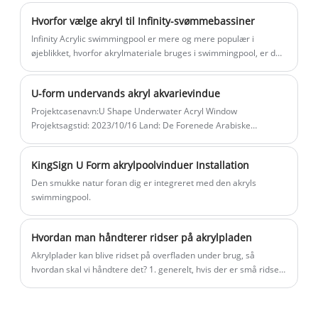
og give kunderne den mest pålidelige og
Hvorfor vælge akryl til Infinity-svømmebassiner
sikre tykkelsesanbefalingsrapport.
Infinity Acrylic swimmingpool er mere og mere populær i
Kingsign fremstilling kaldes også smart
øjeblikket, hvorfor akrylmateriale bruges i swimmingpool, er der
fremstilling.
nogle fordele som følgende, Akryl svømmebassiner har langsom
varmeoverførsel, god isolering og ingen "kold" følelse, når de
U-form undervands akryl akvarievindue
kommer i kontakt med kropsoverfladen. Sammenlignet med
svømmebassiner i støbejern eller stål har de en mere varm og
Projektcasenavn:U Shape Underwater Acryl Window
blød følelse. Selvom det også er en type glas, er akryl ikke så
Projektsagstid: 2023/10/16 Land: De Forenede Arabiske
"skrøbeligt" som glas, og dets modstandsdygtighed er 200
Emirater Introduktion: Kingsign® 100 mm U-form akrylplader
gange stærkere end almindeligt glas, går næsten aldrig i stykker.
akvarievindue
KingSign U Form akrylpoolvinduer Installation
Dens bæreevne ændrer sig med tykkelsen, og jo tykkere den
bliver, jo stærkere bliver den. Akryl har en hård side og bløde
Den smukke natur foran dig er integreret med den akryls
egenskaber
swimmingpool.
Hvordan man håndterer ridser på akrylpladen
Akrylplader kan blive ridset på overfladen under brug, så
hvordan skal vi håndtere det? 1. generelt, hvis der er små ridser
på overfladen, kan du bruge ruskind med en lille tandpasta til at
tørre den. Du behøver kun at tørre det et par gange for at
gendanne det. 2. hvis det er en dybere ridse: 1） Brug fint vand