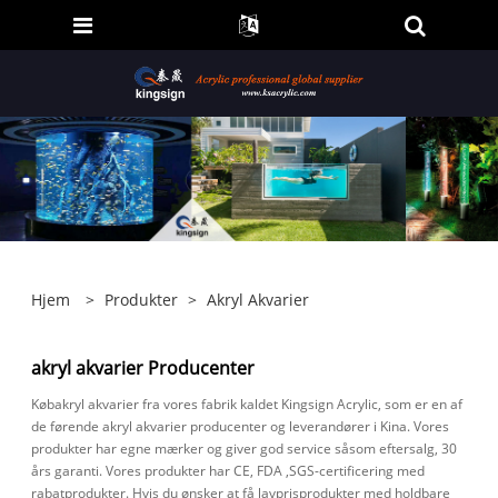
Hjem
>
Produkter
>
Akryl Akvarier
akryl akvarier Producenter
Købakryl akvarier fra vores fabrik kaldet Kingsign Acrylic, som er en af ​​
de førende akryl akvarier producenter og leverandører i Kina. Vores
produkter har egne mærker og giver god service såsom eftersalg, 30
års garanti. Vores produkter har CE, FDA ,SGS-certificering med
rabatprodukter. Hvis du ønsker at få lavprisprodukter med holdbare