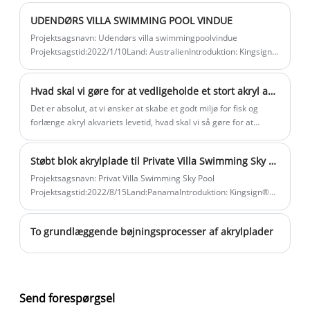
UDENDØRS VILLA SWIMMING POOL VINDUE
Projektsagsnavn: Udendørs villa swimmingpoolvindue
Projektsagstid:2022/1/10Land: AustralienIntroduktion: Kingsign®
buet og flad blok akrylplade til poolvindue
Hvad skal vi gøre for at vedligeholde et stort akryl akvarium?
Det er absolut, at vi ønsker at skabe et godt miljø for fisk og
forlænge akryl akvariets levetid, hvad skal vi så gøre for at
vedligeholde et stort akryl akvarium? Her er de adskillige trin, du
skal følge:
Støbt blok akrylplade til Private Villa Swimming Sky Pool
Projektsagsnavn: Privat Villa Swimming Sky Pool
Projektsagstid:2022/8/15Land:PanamaIntroduktion: Kingsign®
klarstøbt akrylplade til skysvømmebassinvindue, mere end 93%
lystransmission, UV-bestandig 30 år udendørs ingen gulning.
To grundlæggende bøjningsprocesser af akrylplader
Send forespørgsel