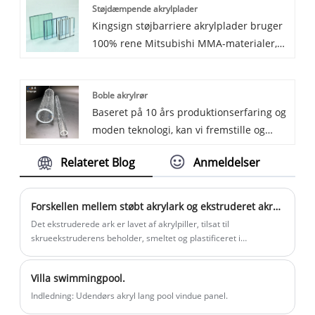
Støjdæmpende akrylplader
fremragende solid blank overflade, lille
Kingsign støjbarriere akrylplader bruger
tolerance. Det er meget udbredt til
100% rene Mitsubishi MMA-materialer,
akvarier, hyperbarisk kammer, vandland
holder ingen farveskift, når den udsættes
dias, eksperimenter, belysning, reklame
i længere tid i solen. Med en effektiv
...
Boble akrylrør
lydstopfunktion kan akrylplader med
Baseret på 10 års produktionserfaring og
støjskærm transmittere 93 % lys.
moden teknologi, kan vi fremstille og
levere højkvalitets boble akrylrør. Vores
Relateret Blog
Anmeldelser
boble akrylrør med forskellige diametre,
8-30 mm tykkelse og enhver længde. Det
kan bruges til belysningssøjler,
Forskellen mellem støbt akrylark og ekstruderet akrylark.
dekorationsbelysningsenhed.
Det ekstruderede ark er lavet af akrylpiller, tilsat til
skrueekstruderens beholder, smeltet og plastificeret i
ekstruderen, ekstruderet af matricen, kalandreret ...
Villa swimmingpool.
Indledning: Udendørs akryl lang pool vindue panel.