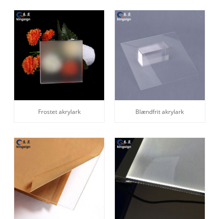
Frostet akrylark
Blændfrit akrylark