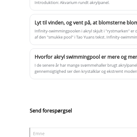
mange 20-40 mm tykkelse akrylrør til
Introduktion: Akvarium rundt akrylpanel.
medicinsk hyperbar iltkammer, opnå 
godt ry på de hyperbariske
kammerfelter.Du kan være sikker på a
Infinity-swimmingpoolen i akryl skjult i "rystmarken" er
købe Hyperbarisk iltkammerakrylrør f
af den "smukke pool" i Tao Yuans tekst. Infinity-swimmi
vores fabrik.
rismarkerne. Oplevelsen af ​​at svømme med duften af ​​ris 
rækkevidde er meget romantisk.
Hvorfor akryl swimmingpool er mere og me
I de senere år har mange svømmehaller brugt akrylpanele
gennemsigtighed ser den krystalklar og ekstremt moder
markedet. Sammenlignet med glasset har akryl mange fo
Send forespørgsel