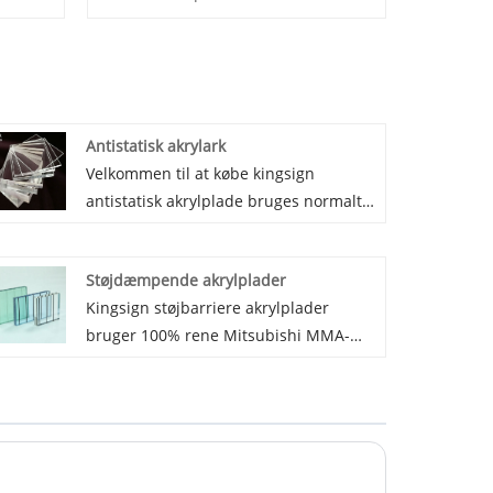
Antistatisk akrylark
Velkommen til at købe kingsign
antistatisk akrylplade bruges normalt
til støvfri skillevægge, mikroelektronik
og halvledere. Antistatisk akrylplade
Støjdæmpende akrylplader
har 106-108â „¦ overflademodstand, og
Kingsign støjbarriere akrylplader
lang tid antistatisk, brandhæmmende
bruger 100% rene Mitsubishi MMA-
og god lysoverførsel.
materialer, holder ingen farveskift, når
den udsættes i længere tid i solen.
Med en effektiv lydstopfunktion kan
akrylplader med støjskærm
transmittere 93 % lys.