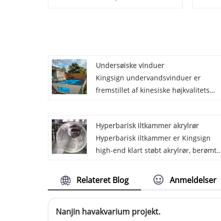
Undersøiske vinduer
Kingsign undervandsvinduer er
fremstillet af kinesiske højkvalitets
akrylpaneler, gennem produktion af
støbt blok, vinduet er UV-resistent og
Hyperbarisk iltkammer akrylrør
med lysoverførsel op til 93%. Vi
Hyperbarisk iltkammer er Kingsign
garanterer 30 år for ikke at gulne for
high-end klart støbt akrylrør, berømt
vores undervandsvinduer.
blandt verden på grund af 92%
gennemsigtighed og blank, solid
Relateret Blog
Anmeldelser
overflade uden sorte prikker, bobler,
urenheder.Vi har produceret og
Nanjin havakvarium projekt.
eksporteret 90 mm tykkelse akrylrør o