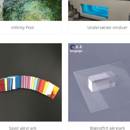
Infinity Pool
Undersøiske vinduer
Spejl akryl ark
Blændfrit akrylark