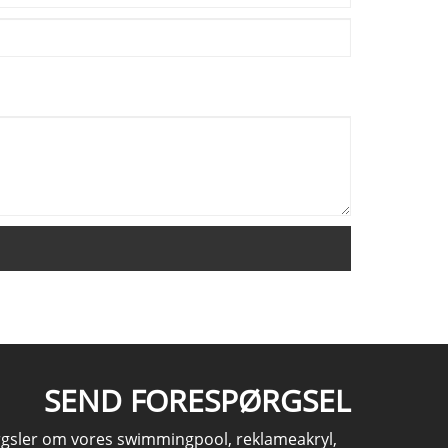
SEND FORESPØRGSEL
rgsler om vores swimmingpool, reklameakryl,