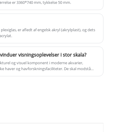
tørrelse er 3360*740 mm, tykkelse 50 mm.
exiglas, er afledt af engelsk akryl (akrylplast), og dets
crylat.
induer visningsoplevelser i stor skala?
ukturel og visuel komponent i moderne akvarier,
e haver og havforskningsfaciliteter. De skal modstå
ere krystalklar synlighed og langsigtet sikkerhed. Denne
induer er designet, fremstillet og udvalgt, og
oblemer såsom styrke, optisk klarhed, levetid og
så, hvordan professionelle løsninger fra KINGSIGN
ende vandmiljøer.