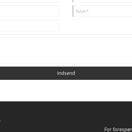
Indsend
For forespø