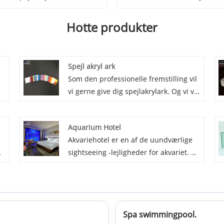
Hotte produkter
Spejl akryl ark
Som den professionelle fremstilling vil
vi gerne give dig spejlakrylark. Og vi vil
tilbyde dig den bedste service efter
salg og rettidig levering.
Aquarium Hotel
Akvariehotel er en af ​​de uundværlige
sightseeing -lejligheder for akvariet. På
grund af sin unikke form og superhøje
gennemsigtighed kan det give folk en
følelse af at gå ind i undersøiske
verden, så folk kan blande sig med
Spa swimmingpool.
g
fiskene i vandet. Det er sådan en