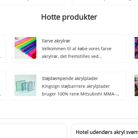
Hotte produkter
Farve akrylrør
Velkommen til at købe vores farve
t
akrylrør, det fremstilles ved
ekstrudering eller støbning. Farverne
er tilpasset, eller du kan vælge fra
Støjdæmpende akrylplader
vores farvekort. Røroverfladen er solid
Kingsign støjbarriere akrylplader
hård og blank, hovedsagelig brugt til
bruger 100% rene Mitsubishi MMA-
dekoration, belysning, reklame, display
materialer, holder ingen farveskift, når
...
den udsættes i længere tid i solen.
d
Med en effektiv lydstopfunktion kan
akrylplader med støjskærm
Hotel udendørs akryl svø
er
transmittere 93 % lys.