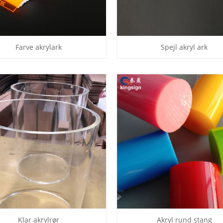
Farve akrylark
Spejl akryl ark
Klar akrylrør
Akryl rund stang