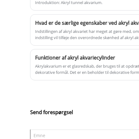
sådan en meget vidunderlig og
Introduktion: Akryl tunnel akvarium.
ejendommelig følelse. Kingsign
fremstiller akrylplader med ultrahøj
Hvad er de særlige egenskaber ved akryl akv
gennemsigtighed. Akrylpladerne
Indstillingen af ​​akryl akvariet har meget at gøre med, o
placeres i en fuldautomatisk ovn
indstilling vil tilføje den overordnede skønhed af akryl a
gennem en specialfremstillet jernfor
god indstilling til akryl akvariet?
til støbning ved høj temperatur.
Uanset enhver størrelse, radian og
Funktioner af akryl akvariecylinder
tykkelse kan vi tilpasse produktion,
Akrylakvarium er et glasredskab, der bruges til at opdrætte
teste og analysere gennem endelig
dekorative formål. Det er en beholder til dekorative formå
og planter.
elementanalysesoftware og give
kunderne den mest pålidelige og sikr
tykkelsesanbefalingsrapport. Kingsig
fremstilling kaldes også smart
fremstilling.
Send forespørgsel