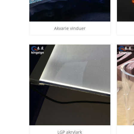
Akvarie vinduer
LGP akrylark