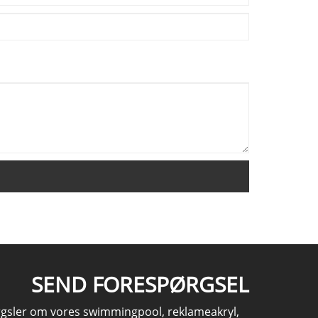
SEND FORESPØRGSEL
rgsler om vores swimmingpool, reklameakryl,