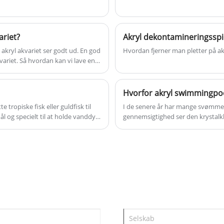
ariet?
Akryl dekontamineringssp
m akryl akvariet ser godt ud. En god
Hvordan fjerner man pletter på akr
kvariet. Så hvordan kan vi lave en
m
Hvorfor akryl swimmingpo
 tropiske fisk eller guldfisk til
I de senere år har mange svømmeha
l og specielt til at holde vanddyr
gennemsigtighed ser den krystalk
markedet. Sammenlignet med glass
e
n