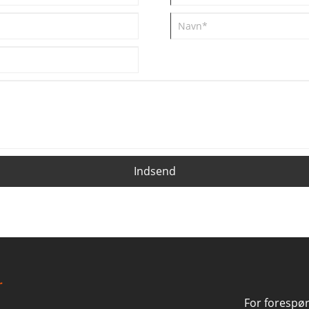
Indsend
For forespø