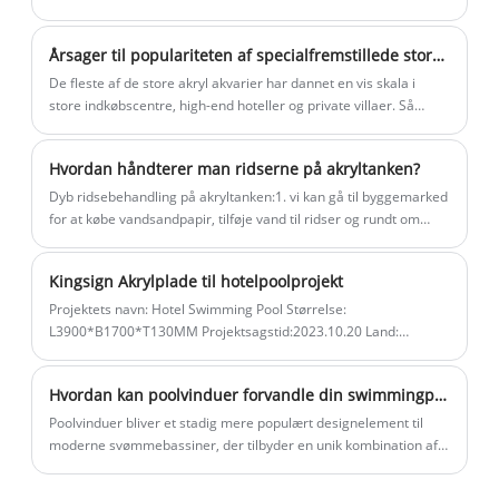
ved høj temperatur. Uanset enhver
følgende metoder:
størrelse, radian og tykkelse kan vi
Årsager til populariteten af ​​specialfremstillede store akryl akvarie akvarier
tilpasse produktion, teste og analysere
De fleste af de store akryl akvarier har dannet en vis skala i
gennem finite element analyse software
store indkøbscentre, high-end hoteller og private villaer. Så
og give kunderne den mest pålidelige og
hvorfor vælger akvarietanke i stor skala akrylmaterialer at lave?
Faktisk er det ikke andet end følgende seks fordele ved
sikre tykkelsesanbefalingsrapport.
Hvordan håndterer man ridserne på akryltanken?
akrylmaterialer, og jeg vil dele dem med dig nedenfor.
Kingsign fremstilling kaldes også smart
Dyb ridsebehandling på akryltanken:1. vi kan gå til byggemarked
fremstilling.
for at købe vandsandpapir, tilføje vand til ridser og rundt om
jorden.2. Efter at vi har skyllet og tørret tør, kan vi polere det
med en tør klud dyppet i tandpasta.3. Hvis ridserne stadig er
Kingsign Akrylplade til hotelpoolprojekt
synlige efter polering af tandpastaen, betyder det, at
vandsandpapiret ikke er nok, prøv venligst igen.
​Projektets navn: Hotel Swimming Pool Størrelse:
L3900*B1700*T130MM Projektsagstid:2023.10.20 Land:
Panama Introduktion: Kingsign® 130 mm tykkelse akryl
poolvindue
Hvordan kan poolvinduer forvandle din swimmingpool til en fantastisk arkitektonisk funktion?
Poolvinduer bliver et stadig mere populært designelement til
moderne svømmebassiner, der tilbyder en unik kombination af
æstetik, funktionalitet og ingeniørmæssig værdi. Et veldesignet
poolvindue kan skabe en luksuriøs undervandsoplevelse,