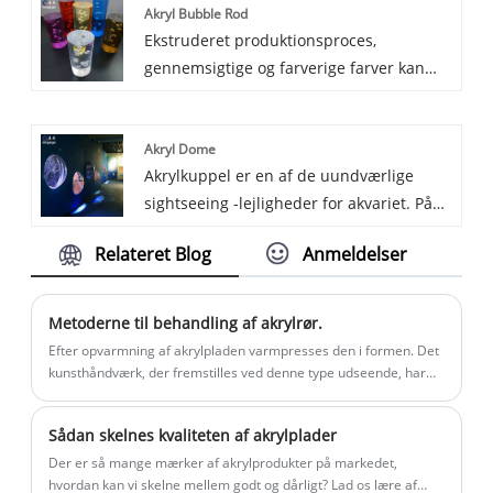
Akryl Bubble Rod
begrænsning på længden, den kan
Ekstruderet produktionsproces,
tilpasses. Det anvendes hovedsageligt i
gennemsigtige og farverige farver kan
belysning, dekoration, møbler osv.
vælges af akrylboblestang. Boblens
størrelse kan justeres. Der er ingen
Akryl Dome
længdegrænse, vi kan tilpasse længden
Akrylkuppel er en af ​​de uundværlige
til dig, den bruges hovedsageligt til
sightseeing -lejligheder for akvariet. På
dekoration, belysning, møbler.
grund af sin unikke form og superhøje
Relateret Blog
Anmeldelser
gennemsigtighed kan det give folk en
følelse af at gå ind i undersøiske verden,
så folk kan blande sig med fiskene i
Metoderne til behandling af akrylrør.
vandet. Det er sådan en meget
Efter opvarmning af akrylpladen varmpresses den i formen. Det
vidunderlig og ejendommelig følelse.
kunsthåndværk, der fremstilles ved denne type udseende, har
egenskaberne fylde, buet cirkulation ...
Kingsign fremstiller akrylplader med
ultrahøj gennemsigtighed. Akrylpladerne
Sådan skelnes kvaliteten af ​​akrylplader
placeres i en fuldautomatisk ovn gennem
Der er så mange mærker af akrylprodukter på markedet,
en specialfremstillet jernform til støbning
hvordan kan vi skelne mellem godt og dårligt? Lad os lære af