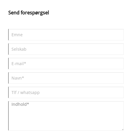
forbedre naturlig synlighed og tilføje et markant arkitektonisk
højdepunkt til bolig-, kommercielle- og
Send forespørgsel
gæstfrihedssvømmeprojekter.