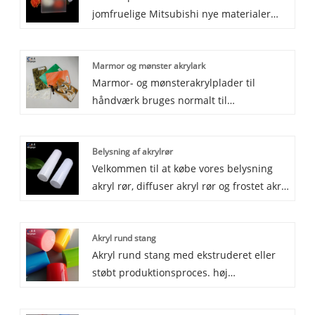
jomfruelige Mitsubishi nye materialer
under støbningsproduktion og
færdiggjort den enkelt overflade frostede
Marmor og mønster akrylark
akrylplade og dobbeltsider frostet
Marmor- og mønsterakrylplader til
akrylplade. Frostet akrylplade bruges
håndværk bruges normalt til
hovedsageligt til display, belysning,
kunsthåndværkets design og skiltning,
dekoration.
dekoration i væggen eller belysning.
Belysning af akrylrør
Laserskæring, eller bøjning eller polering,
Velkommen til at købe vores belysning
bearbejdning er ikke noget problem for
akryl rør, diffuser akryl rør og frostet akryl
marmor- og mønsterakrylplader.Disse
til dit valg. Dens råvarer er 100%
produkter er kategorien af ​​støbt
Mitsubishi, og med streng
akrylplade med 100% jomfruelige
Akryl rund stang
kvalitetskontrol og test har vores
Mitsubishi MMA -materialer og
Akryl rund stang med ekstruderet eller
belysningsakrylrør en god jævn
farvecreme af god kvalitet.
støbt produktionsproces. høj
belysningsdiffusion.
lysoverførsel mere end 93%, klar og
farverig farve kan leveres. Der er ingen