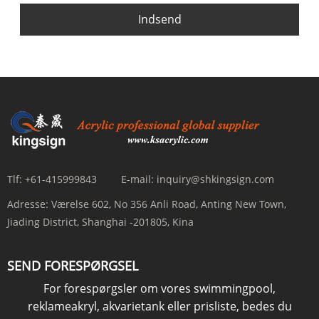
Indsend
Tlf:
+61-415999843
E-mail:
inquiry@shkingsign.com
Adresse:
Værelse 602, No 356 Anli Road, Anting New Town,
Jiading District, Shanghai -201805, Kina
SEND FORESPØRGSEL
For forespørgsler om vores swimmingpool,
reklameakryl, akvarietank eller prisliste, bedes du