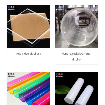
Anti-ridse akryl ark
Hyperbarisk iltkammer
akrylrør