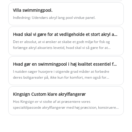
Villa swimmingpool.
Indledning: Udendørs akryl lang pool vindue panel.
Hvad skal vi gøre for at vedligeholde et stort akryl akvarium?
Det er absolut, at vi ønsker at skabe et godt miljø for fisk og
forlænge akryl akvariets levetid, hvad skal vi så gøre for at
vedligeholde et stort akryl akvarium? Her er de adskillige trin, du
skal følge:
Hvad gør en swimmingpool i høj kvalitet essentiel for moderne hjem?
I nutiden søger husejere i stigende grad måder at forbedre
deres boligarealer på, ikke kun for komfort, men også for
livsstilsberigelse og ejendomsværdi. En swimmingpool, der
engang blev betragtet som en luksus, har udviklet sig til en
Kingsign Custom klare akrylflangerør
ønskelig funktion, der tilbyder langt mere end bare et sted at
svømme. Svømmebassiner i høj kvalitet fungerer nu som
Hos Kingsign er vi stolte af at præsentere vores
knudepunkter til familiesammenkomster, fitnessrutiner og
specialtilpassede akrylflangerør med høj præcision, konstrueret
afslapning, og integreres problemfrit med moderne livsstil.
til at imødekomme den voksende efterspørgsel efter
gennemsigtige, korrosionsbestandige og nemme at
vedligeholde væskehåndteringsløsninger på tværs af industrier.
Disse akrylflangerør er fremstillet af førsteklasses klar PMMA