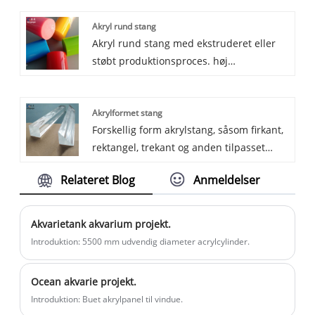
og perle creme, og få støbt perle akryl
Akryl rund stang
ark. Perleakrylark kan genbehandles ved
Akryl rund stang med ekstruderet eller
laserskæring, varmebøjning,
støbt produktionsproces. høj
boremaskine. Det bruges normalt til
lysoverførsel mere end 93%, klar og
kunsthåndværkstilbehør, reklame,
farverig farve kan leveres. Der er ingen
dekoration i forskellige industrier.
Akrylformet stang
begrænsning på længden, den kan
Forskellig form akrylstang, såsom firkant,
tilpasses. Det anvendes hovedsageligt i
rektangel, trekant og anden tilpasset
belysning, dekoration, møbler osv.
form. Krystalklart udseende, ingen
Relateret Blog
Anmeldelser
urenheder, sorte prikker, ridser, bobler.
På grund af dets forskellige former er det
meget udbredt i arkitektonisk dekoration,
Akvarietank akvarium projekt.
lamper, møbler osv. Velkommen til at
Introduktion: 5500 mm udvendig diameter acrylcylinder.
købe akrylformet stang fra os.
Ocean akvarie projekt.
Introduktion: Buet akrylpanel til vindue.