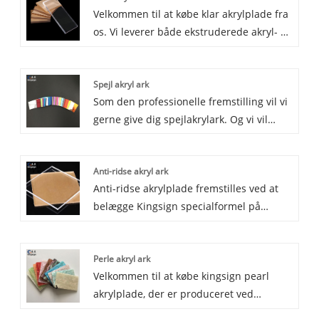
Velkommen til at købe klar akrylplade fra
os. Vi leverer både ekstruderede akryl- og
støbte akrylplader, 100% jomfru ny
Mitsubishi MMA som råvarer, akryl med
Spejl akryl ark
krystaloverflade, god skæring og
Som den professionelle fremstilling vil vi
termoformende ydeevne, som er meget
gerne give dig spejlakrylark. Og vi vil
udbredt til reklame og mange andre
tilbyde dig den bedste service efter salg
felter.
og rettidig levering.
Anti-ridse akryl ark
Anti-ridse akrylplade fremstilles ved at
belægge Kingsign specialformel på
overfladen af ​​akrylark. Tykkelsen af ​​anti-
ridse akrylark kan være 1-20 mm, og
Perle akryl ark
overfladehårdheden har forskellig
Velkommen til at købe kingsign pearl
kvalitet for at imødekomme kundernes
akrylplade, der er produceret ved
særlige krav og budget.
støbning, bland ren ny Mitsubishi MMA