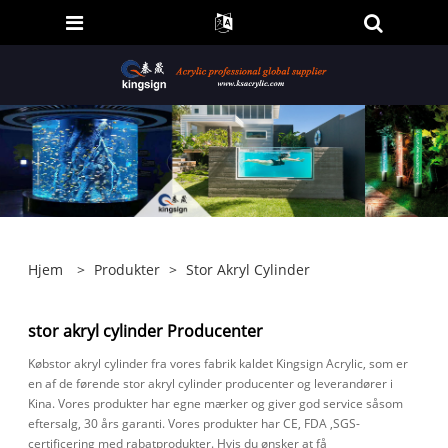
Hjem
>
Produkter
>
Stor Akryl Cylinder
stor akryl cylinder Producenter
Købstor akryl cylinder fra vores fabrik kaldet Kingsign Acrylic, som er
en af ​​de førende stor akryl cylinder producenter og leverandører i
Kina. Vores produkter har egne mærker og giver god service såsom
eftersalg, 30 års garanti. Vores produkter har CE, FDA ,SGS-
certificering med rabatprodukter. Hvis du ønsker at få