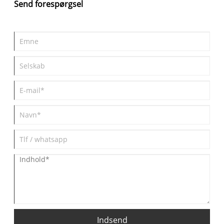
Send forespørgsel
(akryl) og har præcisions CNC-bearbejdede flanger med perfekt
afstemte bolthuller og glatte, lækagesikre tætningsoverflader.
Den fuldt gennemsigtige krop giver mulighed for direkte visuel
overvågning af væskeflow, mediernes klarhed og procesforhold i
realtid - en uvurderlig fordel for applikationer, hvor
processynlighed er kritisk, såsom vandbehandling, kemisk
behandling, laboratorietestning og halvlederfremstilling.
Indsend