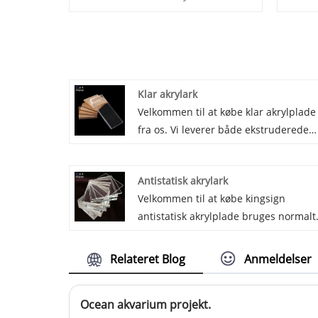
Klar akrylark
Velkommen til at købe klar akrylplade
fra os. Vi leverer både ekstruderede
akryl- og støbte akrylplader, 100%
jomfru ny Mitsubishi MMA som
Antistatisk akrylark
råvarer, akryl med krystaloverflade, g
Velkommen til at købe kingsign
skæring og termoformende ydeevne,
antistatisk akrylplade bruges normalt
som er meget udbredt til reklame og
til støvfri skillevægge, mikroelektronik
mange andre felter.
og halvledere. Antistatisk akrylplade
Relateret Blog
Anmeldelser
har 106-108â „¦ overflademodstand, 
lang tid antistatisk, brandhæmmende
Ocean akvarium projekt.
og god lysoverførsel.