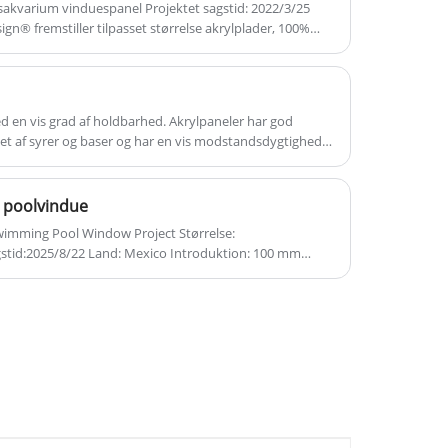
møbler osv. Velkommen til at købe
sakvarium vinduespanel Projektet sagstid: 2022/3/25
for øjnene og praktisk brug for klienter.
gn® fremstiller tilpasset størrelse akrylplader, 100%
akrylformet stang fra os.
¼30 års UV-bestandig garanti ingen gulning.
ed en vis grad af holdbarhed. Akrylpaneler har god
 let af syrer og baser og har en vis modstandsdygtighed
sningsmidler. Derudover har akrylpaneler også en vis grad
e effekter, så de er meget brugt inden for byggeri,
er. Akrylpaneler har dog også nogle ulemper, såsom
l poolvindue
g lette at deformere under høje temperaturer.
ng Pool Window Project Størrelse:
il swimmingpoolvindue.