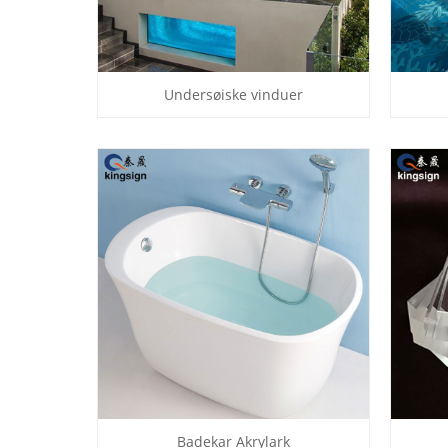
Undersøiske vinduer
Badekar Akrylark