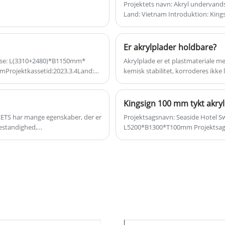
flere bredbåndsbelysningsløsninger.
Projektets navn: Akryl undervand
Land: Vietnam Introduktion: Kingsi
jomfruelig Mitsubishi råmateriale 
Er akrylplader holdbare?
relse: L(3310+2480)*B1150mm*
Akrylplade er et plastmateriale m
rojektkassetid:2023.3.4Land:
kemisk stabilitet, korroderes ikke
over for de fleste organiske oplø
af gennemsigtighed og gode visuell
møbler, belysning og andre områd
Kingsign 100 mm tykt akry
dårlig slidstyrke, lette at ridse o
HEETS har mange egenskaber, der er
Projektsagsnavn: Seaside Hotel Swimmi
bestandighed,
L5200*B1300*T100mm Projektsagstid:2025/8/22 Land: Mexico Introduktion: 100 mm
tykkelse støbeblok akrylplader t