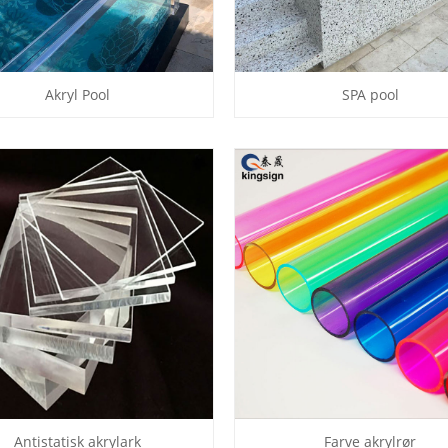
Akryl Pool
SPA pool
Antistatisk akrylark
Farve akrylrør