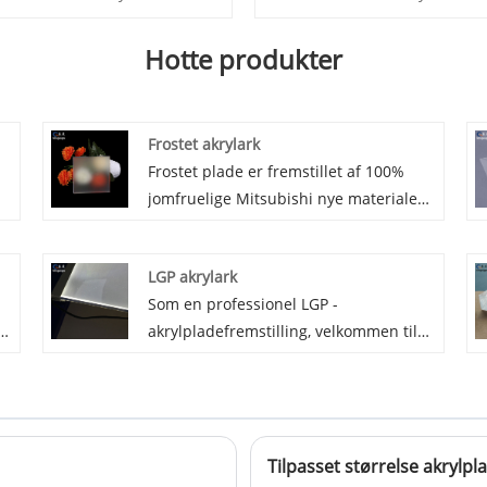
Hotte produkter
Frostet akrylark
Frostet plade er fremstillet af 100%
jomfruelige Mitsubishi nye materialer
under støbningsproduktion og
færdiggjort den enkelt overflade
LGP akrylark
od
frostede akrylplade og dobbeltsider
Som en professionel LGP -
frostet akrylplade. Frostet akrylplade
akrylpladefremstilling, velkommen til
bruges hovedsageligt til display,
at købe lysguide -panel (LGP)
belysning, dekoration.
akrylpaneler, er dets råvarer 100%
og
rene importerede Mitsubishi MMA -
råvarer. LGP -modellen har nano LGP
Tilpasset størrelse akrylpl
og laserprikker LGP, giver kunderne