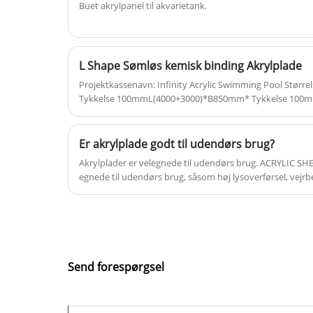
Buet akrylpanel til akvarietank.
L Shape Sømløs kemisk binding Akrylplade
Projektkassenavn: Infinity Acrylic Swimming Pool Stør
Tykkelse 100mmL(4000+3000)*B850mm* Tykkelse 100mmP
USAIntroduktion: Kingsign®-vindueslængde akryl10mm
Er akrylplade godt til udendørs brug?
Akrylplader er velegnede til udendørs brug. ‌ACRYLIC S
egnede til udendørs brug, såsom høj lysoverførsel, vejr
påvirkningsmodstand og let behandling.
Send forespørgsel