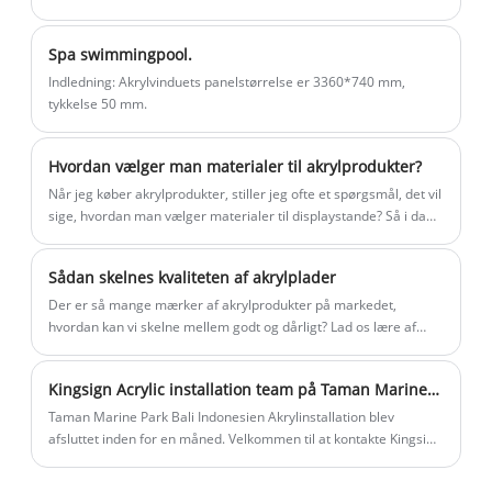
Spa swimmingpool.
Indledning: Akrylvinduets panelstørrelse er 3360*740 mm,
tykkelse 50 mm.
Hvordan vælger man materialer til akrylprodukter?
Når jeg køber akrylprodukter, stiller jeg ofte et spørgsmål, det vil
sige, hvordan man vælger materialer til displaystande? Så i dag
vil jeg fortælle dig, hvilke problemer eller trin du skal være
opmærksom på, når du vælger materialer.
Sådan skelnes kvaliteten af ​​akrylplader
Der er så mange mærker af akrylprodukter på markedet,
hvordan kan vi skelne mellem godt og dårligt? Lad os lære af
følgende metoder:
Kingsign Acrylic installation team på Taman Marine Park Bali Indonesien
Taman Marine Park Bali Indonesien Akrylinstallation blev
afsluttet inden for en måned. Velkommen til at kontakte Kingsign
for at arbejde flere akvarieprojekter sammen. Kingsign akryl for
kvalitet: 1. Kingsign leverer akrylplader med støbt blok med