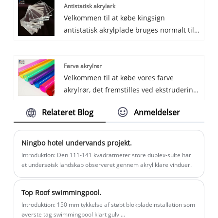
Antistatisk akrylark
og termoformende ydeevne, hvilket gør
Velkommen til at købe kingsign
vores farve akrylark meget udbredt til
antistatisk akrylplade bruges normalt til
reklameskilte og mange andre felter. I
støvfri skillevægge, mikroelektronik og
akrylfarverne har vi mere end 60 slags
halvledere. Antistatisk akrylplade har
farver til dit valg.
Farve akrylrør
106-108â „¦ overflademodstand, og lang
Velkommen til at købe vores farve
tid antistatisk, brandhæmmende og god
akrylrør, det fremstilles ved ekstrudering
lysoverførsel.
eller støbning. Farverne er tilpasset, eller
Relateret Blog
Anmeldelser
du kan vælge fra vores farvekort.
Røroverfladen er solid hård og blank,
hovedsagelig brugt til dekoration,
Ningbo hotel undervands projekt.
belysning, reklame, display ...
Introduktion: Den 111-141 kvadratmeter store duplex-suite har
et undersøisk landskab observeret gennem akryl klare vinduer.
Top Roof swimmingpool.
Introduktion: 150 mm tykkelse af støbt blokpladeinstallation som
øverste tag swimmingpool klart gulv ...