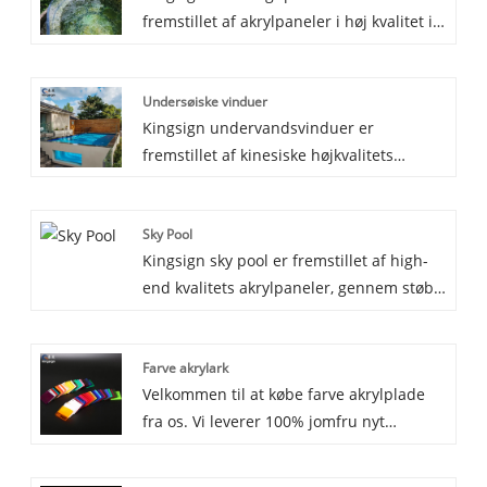
fremstillet af akrylpaneler i høj kvalitet i
Kina, gennem produktion af støbt blok er
poolvinduet UV -resistent og når
Undersøiske vinduer
gennemsigtigheden meget op på 93%. Vi
Kingsign undervandsvinduer er
garanterer 30 år for ikke at gulne for
fremstillet af kinesiske højkvalitets
vores infinity pool.
akrylpaneler, gennem produktion af støbt
blok, vinduet er UV-resistent og med
Sky Pool
lysoverførsel op til 93%. Vi garanterer 30
Kingsign sky pool er fremstillet af high-
år for ikke at gulne for vores
end kvalitets akrylpaneler, gennem støbt
undervandsvinduer.
blokproduktion, vinduet er UV-bestandigt
og med gennemsigtighed nå op til 93%,
Farve akrylark
kan se jorden og omgivende scener
Velkommen til at købe farve akrylplade
tydeligt. Vi garanterer 30 år for ikke at
fra os. Vi leverer 100% jomfru nyt
gulne for vores sky pool.
Mitsubishi MMA farve akrylark, med solid
og blank overflade, fremragende skære-