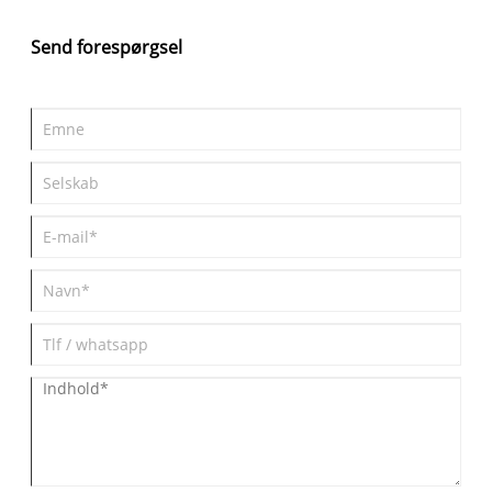
100% virgin Mitsubishi MMA-produktion. 2. Kingsign akryl med
UV-beskyttelse, giver udendørs mod gul 30 års garanti. 3.
Send forespørgsel
Kingsign akryl giver SGS/CE-certifikat, giver 10 års
kvalitetsgaranti，Sørg for, at akryloverfladen er fri for synligt
snavs, revner, dug og ridser.