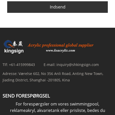
Indsend
Tlf:
+61-415999843
E-mail:
inquiry@shkingsign.com
Adresse:
Værelse 602, No 356 Anli Road, Anting New Town,
Jiading District, Shanghai -201805, Kina
SEND FORESPØRGSEL
For forespørgsler om vores swimmingpool,
reklameakryl, akvarietank eller prisliste, bedes du